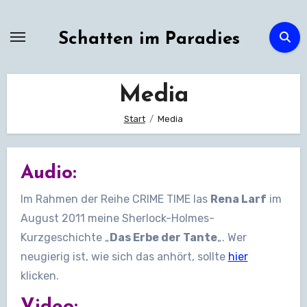
Zum
Inhalt
Schatten im Paradies
springen
Media
Start
Media
Audio:
Im Rahmen der Reihe CRIME TIME las
Rena Larf
im
August 2011 meine Sherlock-Holmes-
Kurzgeschichte „
Das Erbe der Tante
„. Wer
neugierig ist, wie sich das anhört, sollte
hier
klicken.