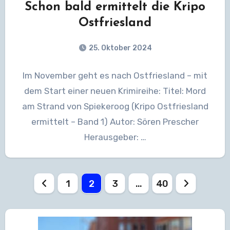
Schon bald ermittelt die Kripo
Ostfriesland
25. Oktober 2024
Im November geht es nach Ostfriesland – mit
dem Start einer neuen Krimireihe: Titel: Mord
am Strand von Spiekeroog (Kripo Ostfriesland
ermittelt – Band 1) Autor: Sören Prescher
Herausgeber: ‎…
Seitennummerierung
1
2
3
…
40
der
Beiträge